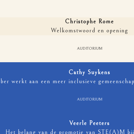
Christophe Rome
Welkomstwoord en opening
AUDITORIUM
Cathy Suykens
r werkt aan een meer inclusieve gemeenschap v
AUDITORIUM
Veerle Peeters
Het belang van de promotie van STE(A)M bij