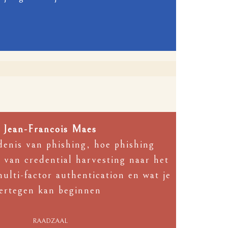
Jean-Francois Maes
denis van phishing, hoe phishing
 van credential harvesting naar het
ulti-factor authentication en wat je
ertegen kan beginnen
RAADZAAL