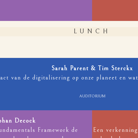
LUNCH
Sarah Parent & Tim Sterckx
act van de digitalisering op onze planeet en w
AUDITORIUM
ohan Decock
undamentals Framework de
Een verkenning