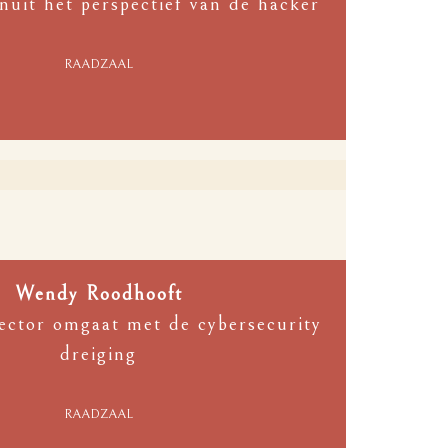
nuit het perspectief van de hacker
RAADZAAL
Wendy Roodhooft
ector omgaat met de cybersecurity
dreiging
RAADZAAL