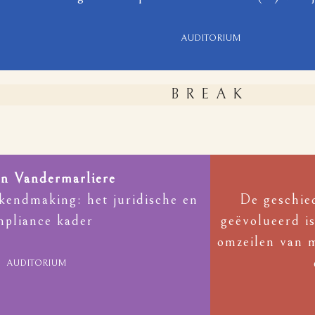
AUDITORIUM
BREAK
yn Vandermarliere
kendmaking: het juridische en
De geschie
mpliance kader
geëvolueerd is
omzeilen van m
AUDITORIUM