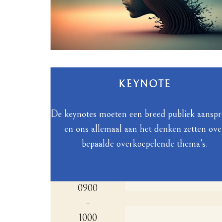
KEYNOTE
De keynotes moeten een breed publiek aansp
en ons allemaal aan het denken zetten ove
bepaalde overkoepelende thema’s.
0900
–
1000