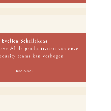
Evelien Schellekens
eve AI de productiviteit van onze
ecurity teams kan verhogen
RAADZAAL