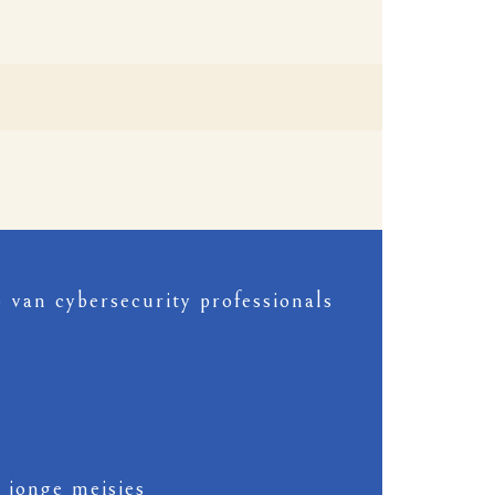
an cybersecurity professionals
 jonge meisjes