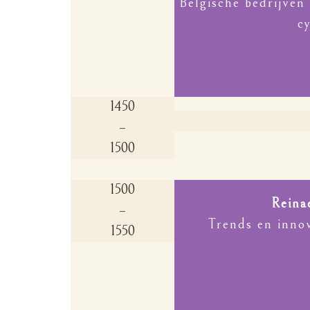
Belgische bedrijve
c
1450
–
1500
1500
Reina
–
Trends en innov
1550