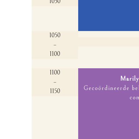
1050
1050
–
1100
1100
Maril
–
Gecoördineerde be
1150
co