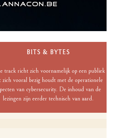
BITS & BYTES
e track richt zich voornamelijk op een publiek
t zich vooral bezig houdt met de operationele
pecten van cybersecurity. De inhoud van de
lezingen zijn eerder technisch van aard.