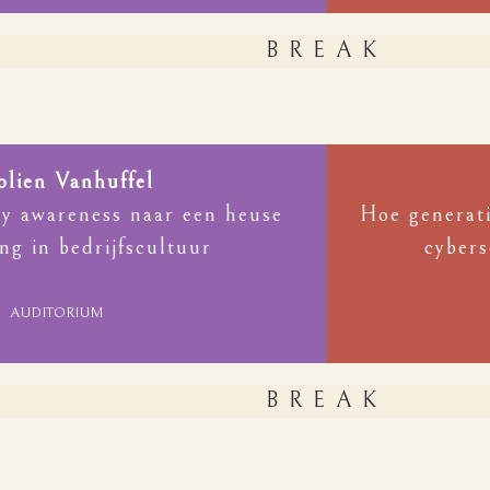
BREAK
olien Vanhuffel
ty awareness naar een heuse
Hoe generati
ng in bedrijfscultuur
cybers
AUDITORIUM
BREAK