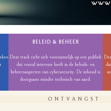
BELEID & BEHEER
reken
Deze track richt zich voornamelijk op een publiek
Dez
r
dat vooral interesse heeft in de beleids- en
da
beheersaspecten van cybersecurity. De inhoud is
as
doorgaans minder technisch van aard.
ONTVANGST