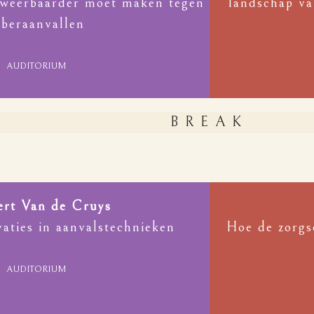
n weerbaarder moet maken tegen
landschap va
yberaanvallen
AUDITORIUM
BREAK
ert Van de Cruys
aties in aanvalstechnieken
Hoe de zorgs
AUDITORIUM