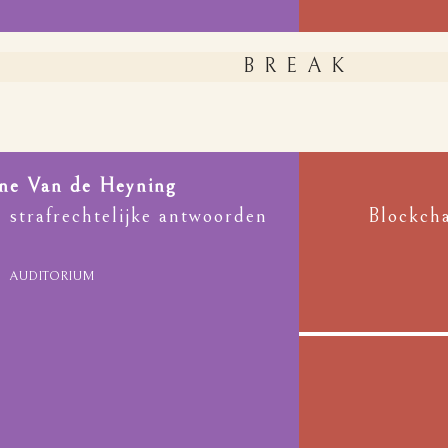
BREAK
ne Van de Heyning
, strafrechtelijke antwoorden
Blockcha
AUDITORIUM