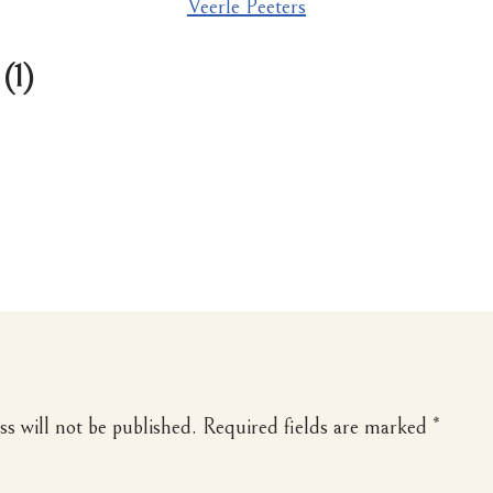
Veerle Peeters
(1)
s will not be published.
Required fields are marked
*