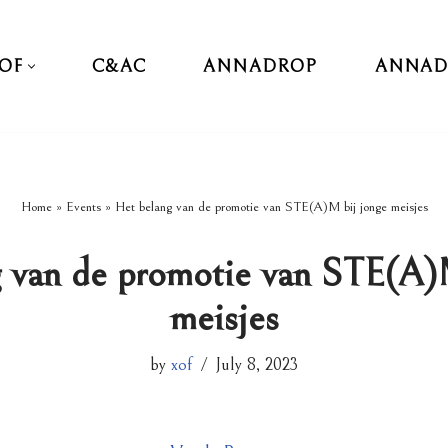
TOF
C&AC
ANNADROP
ANNA
Home
»
Events
»
Het belang van de promotie van STE(A)M bij jonge meisjes
 van de promotie van STE(A)
meisjes
by
xof
July 8, 2023